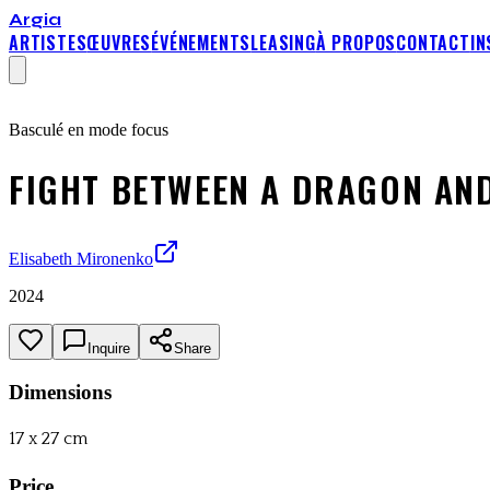
Argia
ARTISTES
ŒUVRES
ÉVÉNEMENTS
LEASING
À PROPOS
CONTACT
I
Basculé en mode focus
FIGHT BETWEEN A DRAGON AN
Elisabeth Mironenko
2024
Inquire
Share
Dimensions
17 x 27 cm
Price