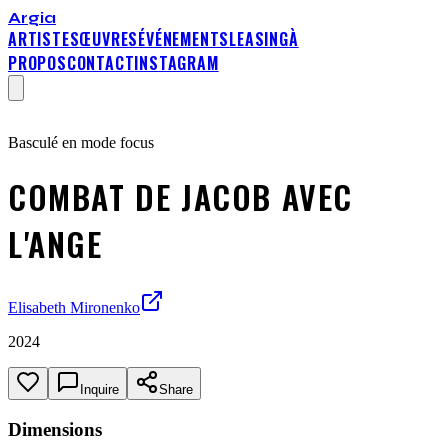
Argia
ARTISTES
ŒUVRES
ÉVÉNEMENTS
LEASING
À
PROPOS
CONTACT
INSTAGRAM
Basculé en mode focus
COMBAT DE JACOB AVEC
L'ANGE
Elisabeth Mironenko
2024
Inquire
Share
Dimensions