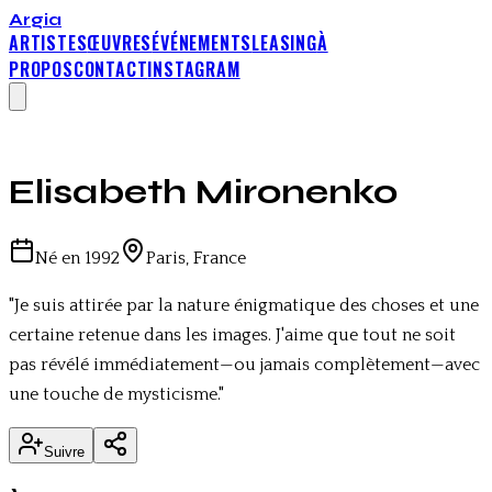
Argia
ARTISTES
ŒUVRES
ÉVÉNEMENTS
LEASING
À
PROPOS
CONTACT
INSTAGRAM
Elisabeth Mironenko
Né en
1992
Paris, France
"
Je suis attirée par la nature énigmatique des choses et une
certaine retenue dans les images. J'aime que tout ne soit
pas révélé immédiatement—ou jamais complètement—avec
une touche de mysticisme.
"
Suivre